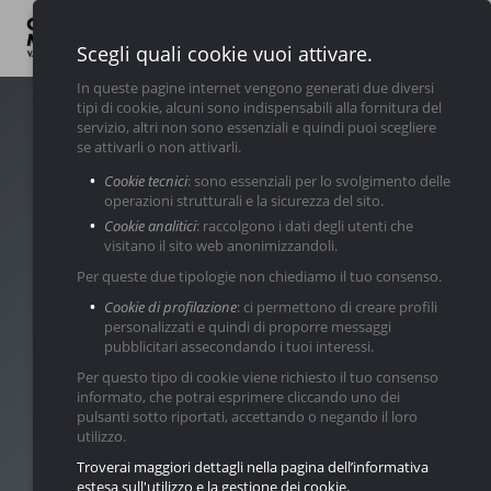
Scegli quali cookie vuoi attivare.
In queste pagine internet vengono generati due diversi
tipi di cookie, alcuni sono indispensabili alla fornitura del
LINK UTILI
servizio, altri non sono essenziali e quindi puoi scegliere
se attivarli o non attivarli.
Chi
Servizi
Nuovo
Usato
News
Contatti
Cookie tecnici
: sono essenziali per lo svolgimento delle
Siamo
operazioni strutturali e la sicurezza del sito.
Cookie analitici
: raccolgono i dati degli utenti che
visitano il sito web anonimizzandoli.
Per queste due tipologie non chiediamo il tuo consenso.
Cookie di profilazione
: ci permettono di creare profili
personalizzati e quindi di proporre messaggi
pubblicitari assecondando i tuoi interessi.
Per questo tipo di cookie viene richiesto il tuo consenso
informato, che potrai esprimere cliccando uno dei
pulsanti sotto riportati, accettando o negando il loro
utilizzo.
Troverai maggiori dettagli nella pagina dell’informativa
estesa sull'utilizzo e la gestione dei cookie.