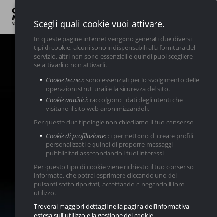
Scegli quali cookie vuoi attivare.
In queste pagine internet vengono generati due diversi
tipi di cookie, alcuni sono indispensabili alla fornitura del
LINK UTILI
servizio, altri non sono essenziali e quindi puoi scegliere
se attivarli o non attivarli.
Chi
Servizi
Nuovo
Usato
News
Contatti
Cookie tecnici
: sono essenziali per lo svolgimento delle
Siamo
operazioni strutturali e la sicurezza del sito.
Cookie analitici
: raccolgono i dati degli utenti che
visitano il sito web anonimizzandoli.
Per queste due tipologie non chiediamo il tuo consenso.
Cookie di profilazione
: ci permettono di creare profili
personalizzati e quindi di proporre messaggi
pubblicitari assecondando i tuoi interessi.
Per questo tipo di cookie viene richiesto il tuo consenso
informato, che potrai esprimere cliccando uno dei
pulsanti sotto riportati, accettando o negando il loro
utilizzo.
Troverai maggiori dettagli nella pagina dell’informativa
estesa sull'utilizzo e la gestione dei cookie.